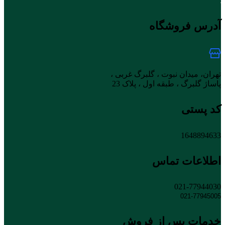
آدرس فروشگاه
تهران، میدان نبوت ، گلبرگ غربی ،
پاساژ گلبرگ ، طبقه اول ، پلاک 23
کد پستی
1648894633
اطلاعات تماس
021-77944030
021-77945005
خدمات پس از فروش