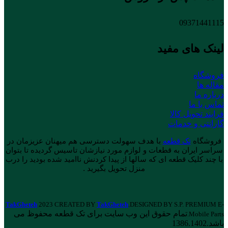
09371441115
لینک های مفید
فروشگاه
مقاله ها
درباره ما
تماس با ما
فرایند تحویل کالا
گارانتی و خدمات
فروشگاه
تک قطعه
با هدف سهولت دسترسی هم میهنان عزیزمان در
سراسر ایران به قطعات و لوازم مورد نیازشان تاسیس گردیده تا بتوان
با چند کلیک قطعه ای که سالها از پیدا کردنش ناامید شده بودید را درب
منزل تحویل بگیرید .
TakGheteh
2023 CREATED BY
TakGheteh
.DESIGNED BY S.P. PREMIUM E-
تمام حقوق این وب سایت برای تک قطعه محفوظ می
Mobile Parts.
باشد.1386.1402