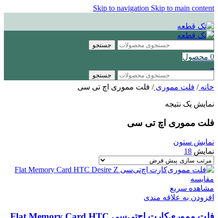
Skip to navigation
Skip to main content
جستجو
0
محصول
0
جستجو
خانه
/
فلت مموری
/
فلت مموری اچ تی سی
نمایش یک نتیجه
فلت مموری اچ تی سی
نمایش ستون
نمایش
18
مقایسه
مشاهده سریع
افزودن به علاقه مندی
فلت مموری‌کارت اچ‌تی‌سی Flat Memory Card HTC