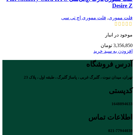
Desire Z
فلت مموری
,
فلت مموری اچ تی سی
موجود در انبار
3,356,850
تومان
افزودن به سبد خرید
آدرس فروشگاه
تهران، میدان نبوت ، گلبرگ غربی ، پاساژ گلبرگ ، طبقه اول ، پلاک 23
کدپستی
1648894633
اطلاعات تماس
021-77944030