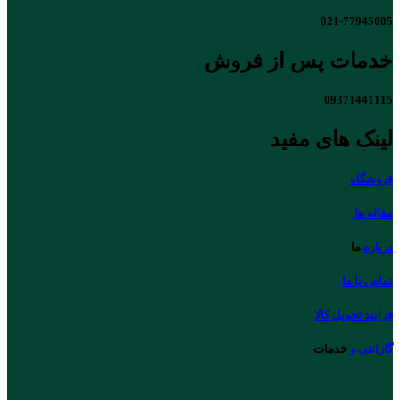
021-77945005
خدمات پس از فروش
09371441115
لینک های مفید
فروشگاه
مقاله ها
درباره
ما
تماس با ما
فرایند تحویل کالا
گارانتی و
خدمات