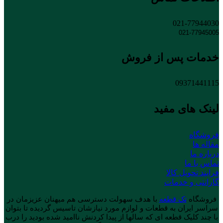
021-77944030
021-77945005
خدمات پس از فروش
09371441115
لینک های مفید
فروشگاه
مقاله ها
درباره ما
تماس با ما
فرایند تحویل کالا
گارانتی و خدمات
فروشگاه
تک قطعه
با هدف سهولت دسترسی هم میهنان عزیزمان در
سراسر ایران به قطعات و لوازم مورد نیازشان تاسیس گردیده تا بتوان
با چند کلیک قطعه ای که سالها از پیدا کردنش ناامید شده بودید را درب