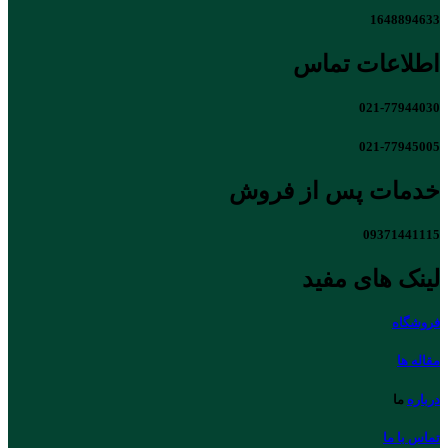
1648894633
اطلاعات تماس
021-77944030
021-77945005
خدمات پس از فروش
09371441115
لینک های مفید
فروشگاه
مقاله ها
درباره
ما
تماس با ما