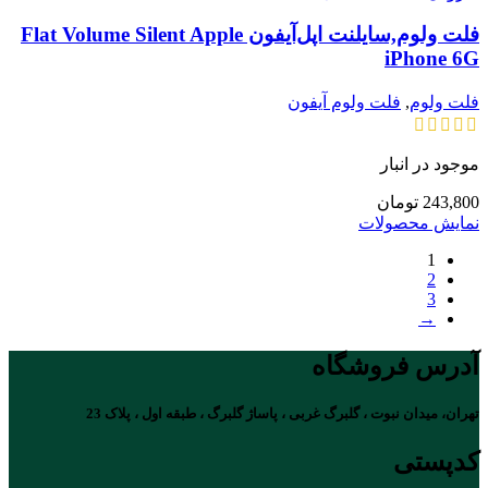
فلت ولوم,سایلنت اپل‌آیفون Flat Volume Silent Apple
iPhone 6G
فلت ولوم
,
فلت ولوم آیفون
موجود در انبار
243,800
تومان
نمایش محصولات
1
2
3
→
آدرس فروشگاه
تهران، میدان نبوت ، گلبرگ غربی ، پاساژ گلبرگ ، طبقه اول ، پلاک 23
کدپستی