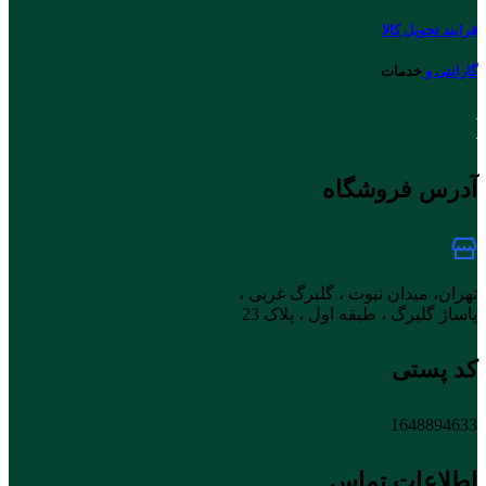
فرایند تحویل کالا
گارانتی و
خدمات
آدرس فروشگاه
تهران، میدان نبوت ، گلبرگ غربی ،
پاساژ گلبرگ ، طبقه اول ، پلاک 23
کد پستی
1648894633
اطلاعات تماس