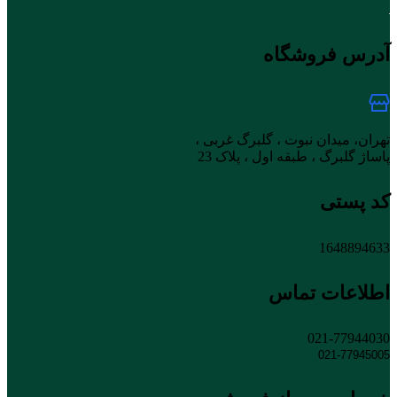
آدرس فروشگاه
تهران، میدان نبوت ، گلبرگ غربی ،
پاساژ گلبرگ ، طبقه اول ، پلاک 23
کد پستی
1648894633
اطلاعات تماس
021-77944030
021-77945005