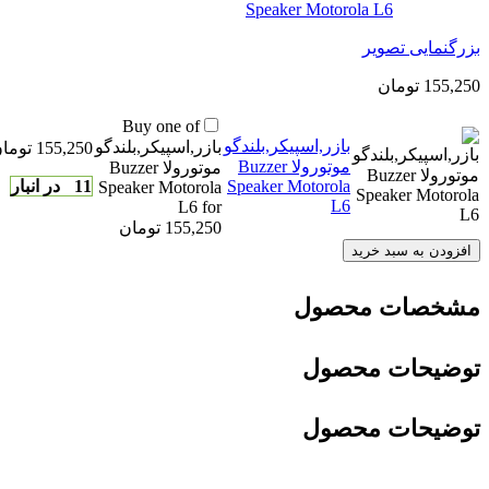
بزرگنمایی تصویر
155,250
تومان
Buy one of
بازر‌,اسپیکر‌,بلندگو
بازر‌,اسپیکر‌,بلندگو
155,250
توما
موتورولا Buzzer
موتورولا Buzzer
Speaker Motorola
11 در انبار
Speaker Motorola
L6
L6 for
155,250 تومان
افزودن به سبد خرید
مشخصات محصول
توضیحات محصول
توضیحات محصول