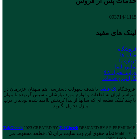
خدمات پس از فروش
09371441115
لینک های مفید
فروشگاه
مقاله ها
درباره ما
تماس با ما
فرایند تحویل کالا
گارانتی و خدمات
فروشگاه
تک قطعه
با هدف سهولت دسترسی هم میهنان عزیزمان در
سراسر ایران به قطعات و لوازم مورد نیازشان تاسیس گردیده تا بتوان
با چند کلیک قطعه ای که سالها از پیدا کردنش ناامید شده بودید را درب
منزل تحویل بگیرید .
TakGheteh
2023 CREATED BY
TakGheteh
.DESIGNED BY S.P. PREMIUM E-
تمام حقوق این وب سایت برای تک قطعه محفوظ می
Mobile Parts.