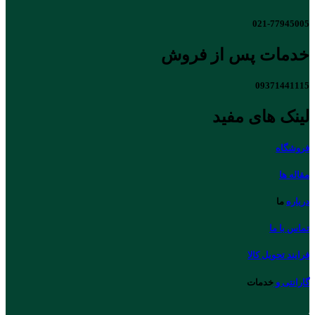
021-77945005
خدمات پس از فروش
09371441115
لینک های مفید
فروشگاه
مقاله ها
درباره
ما
تماس با ما
فرایند تحویل کالا
گارانتی و
خدمات