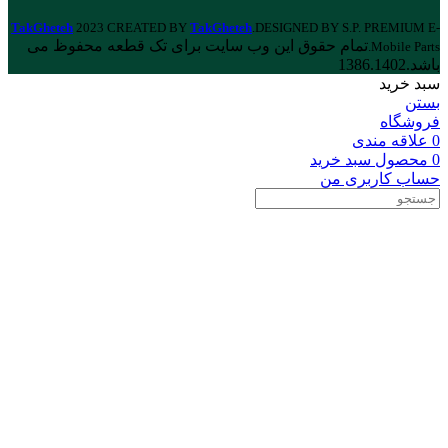
TakGheteh
2023 CREATED BY
TakGheteh
.DESIGNED BY S.P. PREMIUM E-
تمام حقوق این وب سایت برای تک قطعه محفوظ می
Mobile Parts.
باشد.1386.1402
سبد خرید
بستن
فروشگاه
0
علاقه مندی
0
محصول
سبد خرید
حساب کاربری من