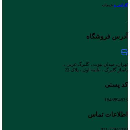
گارانتی و
خدمات
آدرس فروشگاه
تهران، میدان نبوت ، گلبرگ غربی ،
پاساژ گلبرگ ، طبقه اول ، پلاک 23
کد پستی
1648894633
اطلاعات تماس
021-77944030