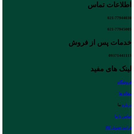
اطلاعات تماس
021-77944030
021-77945005
خدمات پس از فروش
09371441115
لینک های مفید
فروشگاه
مقاله ها
درباره
ما
تماس با ما
فرایند تحویل کالا