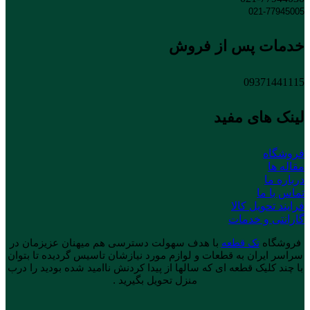
021-77945005
خدمات پس از فروش
09371441115
لینک های مفید
فروشگاه
مقاله ها
درباره ما
تماس با ما
فرایند تحویل کالا
گارانتی و خدمات
فروشگاه
تک قطعه
با هدف سهولت دسترسی هم میهنان عزیزمان در
سراسر ایران به قطعات و لوازم مورد نیازشان تاسیس گردیده تا بتوان
با چند کلیک قطعه ای که سالها از پیدا کردنش ناامید شده بودید را درب
منزل تحویل بگیرید .