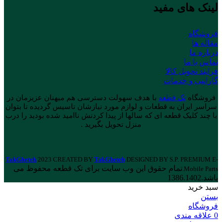
لینک های مفید
فروشگاه
مقاله ها
درباره ما
تماس با ما
فرایند تحویل کالا
گارانتی و خدمات
فروشگاه
تک قطعه
با هدف سهولت دسترسی هم میهنان عزیزمان در
سراسر ایران به قطعات و لوازم مورد نیازشان تاسیس گردیده تا بتوان
با چند کلیک قطعه ای که سالها از پیدا کردنش ناامید شده بودید را درب
منزل تحویل بگیرید .
TakGheteh
2023 CREATED BY
TakGheteh
.DESIGNED BY S.P. PREMIUM E-
تمام حقوق این وب سایت برای تک قطعه محفوظ می
Mobile Parts.
باشد.1386.1402
سبد خرید
بستن
فروشگاه
0
علاقه مندی