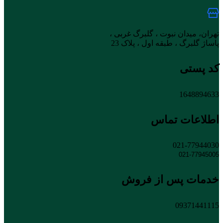
تهران، میدان نبوت ، گلبرگ غربی ،
پاساژ گلبرگ ، طبقه اول ، پلاک 23
کد پستی
1648894633
اطلاعات تماس
021-77944030
021-77945005
خدمات پس از فروش
09371441115