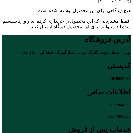
هیچ دیدگاهی برای این محصول نوشته نشده است.
.فقط مشتریانی که این محصول را خریداری کرده اند و وارد سیستم
شده اند میتوانند برای این محصول دیدگاه ارسال کنند.
آدرس فروشگاه
تهران، میدان نبوت ، گلبرگ غربی ، پاساژ گلبرگ ، طبقه اول ، پلاک 23
کدپستی
1648894633
اطلاعات تماس
021-77944030
021-77945005
خدمات پس از فروش