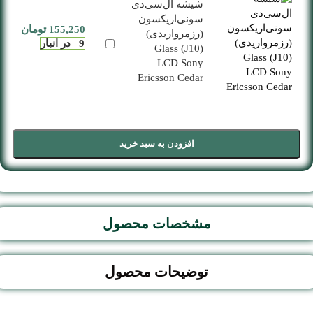
شیشه ال‌سی‌دی
سونی‌اریکسون
155,250
تومان
(رز‌مرواریدی)
9 در انبار
(J10) Glass
LCD Sony
Ericsson Cedar
افزودن به سبد خرید
مشخصات محصول
توضیحات محصول