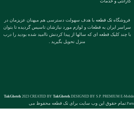
گارانتی و خدمات
فروشگاه
تک قطعه
با هدف سهولت دسترسی هم میهنان عزیزمان در
سراسر ایران به قطعات و لوازم مورد نیازشان تاسیس گردیده تا بتوان
با چند کلیک قطعه ای که سالها از پیدا کردنش ناامید شده بودید را درب
منزل تحویل بگیرید .
TakGheteh
2023 CREATED BY
TakGheteh
.DESIGNED BY S.P. PREMIUM E-Mobile
تمام حقوق این وب سایت برای تک قطعه محفوظ می
Parts.
باشد.1386.1402
فروشگاه
علاقه مندی