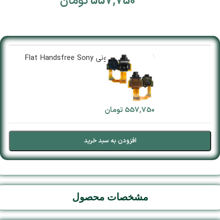
557,750
تومان
فلت هندزفری سونی Flat Handsfree Sony
Xperia Z1
+
-
1 در انبار
557,750
تومان
افزودن به سبد خرید
مشخصات محصول