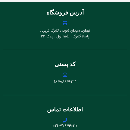
آدرس فروشگاه
تهران، میدان نبوت ، گلبرگ غربی ،
پاساژ گلبرگ ، طبقه اول ، پلاک 23
کد پستی
1648894633
اطلاعات تماس
021-77944030