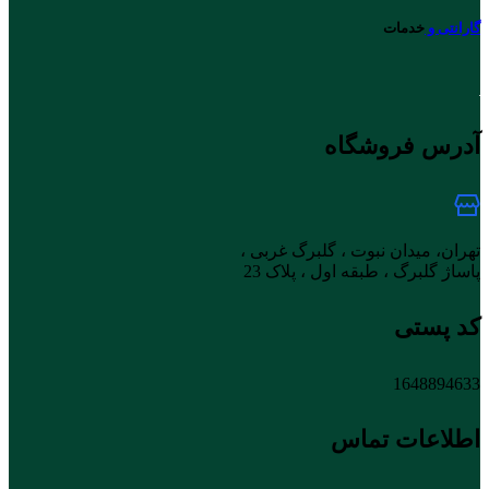
گارانتی و
خدمات
آدرس فروشگاه
تهران، میدان نبوت ، گلبرگ غربی ،
پاساژ گلبرگ ، طبقه اول ، پلاک 23
کد پستی
1648894633
اطلاعات تماس