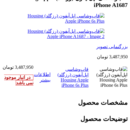
iPhone A1687
بزرگنمایی تصویر
3,487,950
تومان
3,487,950
تومان
قاب‌‌وشاسی
اطلاعات
اپل‌آیفون (رزگلد)
در انبار موجود
Housing Apple
بیشتر
نمی باشد
iPhone 6s Plus
مشخصات محصول
توضیحات محصول