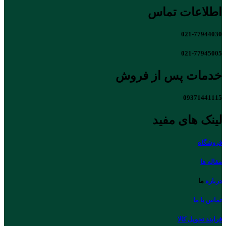
اطلاعات تماس
021-77944030
021-77945005
خدمات پس از فروش
09371441115
لینک های مفید
فروشگاه
مقاله ها
درباره
ما
تماس با ما
فرایند تحویل کالا