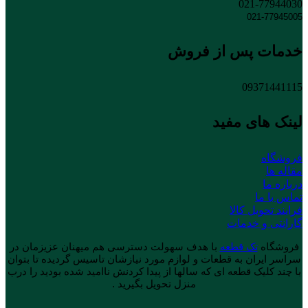
021-77944030
021-77945005
خدمات پس از فروش
09371441115
لینک های مفید
فروشگاه
مقاله ها
درباره ما
تماس با ما
فرایند تحویل کالا
گارانتی و خدمات
فروشگاه
تک قطعه
با هدف سهولت دسترسی هم میهنان عزیزمان در
سراسر ایران به قطعات و لوازم مورد نیازشان تاسیس گردیده تا بتوان
با چند کلیک قطعه ای که سالها از پیدا کردنش ناامید شده بودید را درب
منزل تحویل بگیرید .