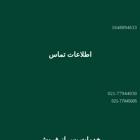
1648894633
اطلاعات تماس
021-77944030
021-77945005
خدمات پس از فروش