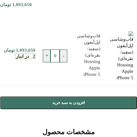
1,093,650
تومان
قاب‌‌وشاسی
اپل‌آیفون
(سفید/
1,093,650
تومان
نقره‌ای)
+
-
2 در انبار
Housing
Apple
iPhone 5
افزودن به سبد خرید
مشخصات محصول