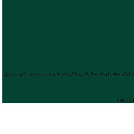
لیک قطعه ای که سالها از پیدا کردنش ناامید شده بودید را درب منزل