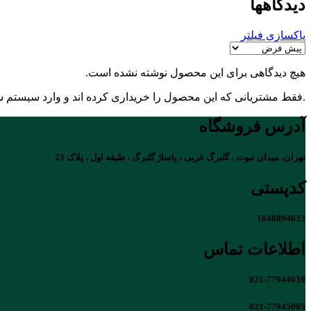
دیدگاهها
پاکسازی فیلتر
هیچ دیدگاهی برای این محصول نوشته نشده است.
.فقط مشتریانی که این محصول را خریداری کرده اند و وارد سیستم شده
آدرس فروشگاه
تهران، میدان نبوت ، گلبرگ غربی ، پاساژ گلبرگ ، طبقه اول ، پلاک 23
کدپستی
1648894633
اطلاعات تماس
021-77944030
021-77945005