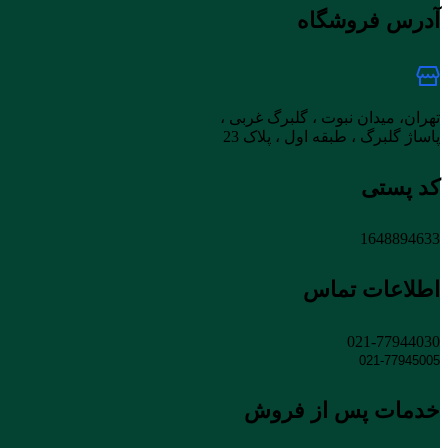
آدرس فروشگاه
تهران، میدان نبوت ، گلبرگ غربی ،
پاساژ گلبرگ ، طبقه اول ، پلاک 23
کد پستی
1648894633
اطلاعات تماس
021-77944030
021-77945005
خدمات پس از فروش