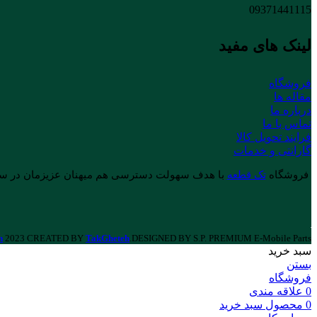
09371441115
لینک های مفید
فروشگاه
مقاله ها
درباره ما
تماس با ما
فرایند تحویل کالا
گارانتی و خدمات
فروشگاه
تک قطعه
با هدف سهولت دسترسی هم میهنان عزیزمان در سراسر 
h
2023 CREATED BY
TakGheteh
.DESIGNED BY S.P. PREMIUM E-Mobile Parts.
سبد خرید
بستن
فروشگاه
0
علاقه مندی
0
محصول
سبد خرید