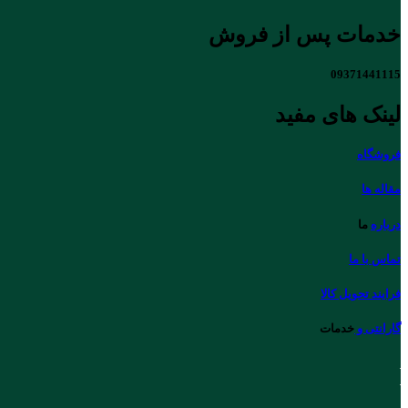
خدمات پس از فروش
09371441115
لینک های مفید
فروشگاه
مقاله ها
درباره
ما
تماس با ما
فرایند تحویل کالا
گارانتی و
خدمات