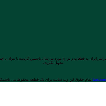
ایران به قطعات و لوازم مورد نیازشان تاسیس گردیده تا بتوان با چند ک
تحویل بگیرید .
تمام حقوق این وب سایت برای تک قطعه محفوظ می باشد.1386.1402
TakGhete